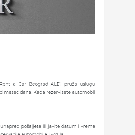
 Rent a Car Beograd ALDI pruža uslugu
i od mesec dana. Kada rezervišete automobil
unapred pošaljete ili javite datum i vreme
zervacije automobila i vozila.