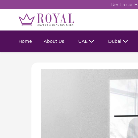
Rent a car B
Home
About Us
UAE
Dubai