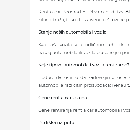
Rent a car Beograd ALDI vam nudi tzv.
A
kilometraža, tako da skriveni troškovi ne po
Stanje naših automobila i vozila
Sva naša vozila su u odličnom tehničkom
našeg automobila ili vozila plaćeno je i p
Koje tipove automobila i vozila rentiramo?
Budući da želimo da zadovoljimo želje 
automobila različitih proizvođača: Renault
Cene rent a car usluga
Cene rentiranja rent a car automobila i voz
Podrška na putu