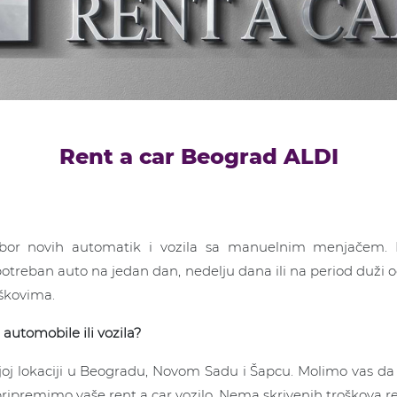
Rent a car Beograd ALDI
zbor novih automatik i vozila sa manuelnim menjačem.
 potreban auto na jedan dan, nedelju dana ili na period duž
oškovima.
utomobile ili vozila?
ojoj lokaciji u Beogradu, Novom Sadu i Šapcu. Molimo vas da 
ipremimo vaše rent a car vozilo. Nema skrivenih troškova re