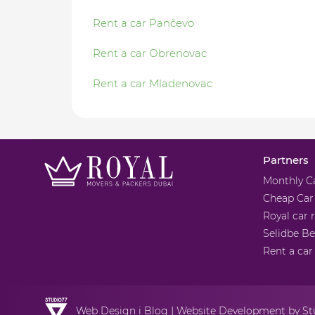
Rent a car Pančevo
Rent a car Obrenovac
Rent a car Mladenovac
Partners
Monthly C
Cheap Car
Royal car 
Selidbe B
Rent a ca
|
Web Design
i Blog
Website Development
by St