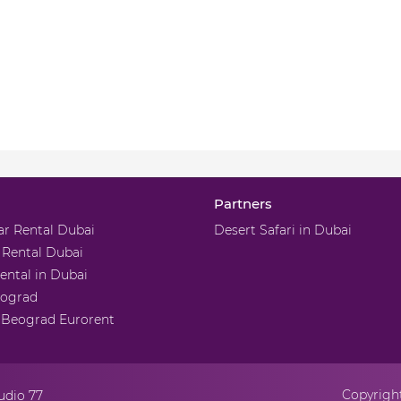
Partners
ar Rental Dubai
Desert Safari in Dubai
 Rental Dubai
rental in Dubai
eograd
r Beograd Eurorent
Copyright
udio 77