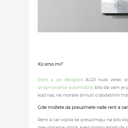
Ko smo mi?
Rent a car Beograd
ALDI nudi veliki i
iznajmljivanja automobila
, bilo da vam je
kod nas, ne morate brinuti o dodatnim tr
Gde možete da preuzmete naše rent a car a
Rent a car vozila se preuzimaju na bilo k
preuzimanja vozila, kako bismo mogli da pr