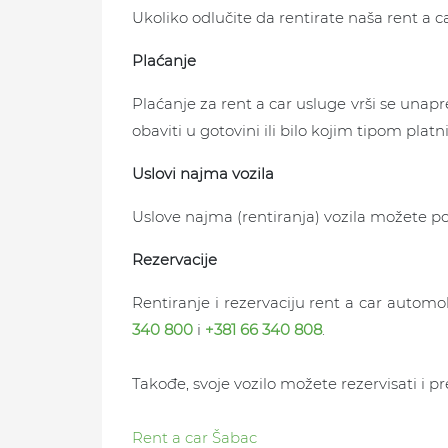
Ukoliko odlučite da rentirate naša rent a ca
Plaćanje
Plaćanje za rent a car usluge vrši se unap
obaviti u gotovini ili bilo kojim tipom plat
Uslovi najma vozila
Uslove najma (rentiranja) vozila možete po
Rezervacije
Rentiranje i rezervaciju rent a car automo
340 800
i
+381 66 340 808
.
Takođe, svoje vozilo možete rezervisati i p
Rent a car Šabac