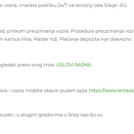
r vozila, imaćete podršku 24/7 na teritoriji cele Srbije i EU.
red, prilikom preuzimanja vozila. Procedura preuzimanja vozil
nih kartica (Visa, Master itd). Plaćanje depozita nije obavezno.
gledati preko ovog linka:
USLOVI NAJMA
.
bila i vozila možete obaviti putem sajta
https://www.rentaca
reuzeti i u drugim gradovima u Srbiji kao što su: