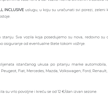
LL INCLUSIVE
uslugu, u koju su uračunati svi porezi, zeleni
stoje.
 stanju. Sva vozila koja posedujemo su nova, redovno su 
uno osiguranje od eventualne štete tokom vožnje.
klijenata istančanog ukusa po pitanju marke automobila, 
, Peugeot, Fiat, Mercedes, Mazda, Volkswagen, Ford, Renault,
ila su vrlo povoljne i kreću se od 12 €/dan izvan sezone.