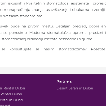
tim iskusnih i kvalitetnih stomatologa, asistenata i profesi
nom unapređenju znanja, usavršavanju i obukama u zemlji
m svetskim standardima.
 uvek bude na prvom mestu. Detaljan pregled, dobra anal
 se ponosimo. Moderna stomatološka oprema, precizni i kv
j stomatološkoj ordinaciji osećate bezbedno i sigurno.
 se konsultujete sa našim stomatolozima? Poseti
Partners
ar Rental Dubai
Desert Safari in Dubai
 Rental Dubai
rental in Dubai
eograd