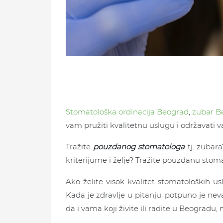
Stomatološka ordinacija Beograd
,
zubar B
vam pružiti kvalitetnu uslugu i održavati v
Tražite
pouzdanog stomatologa
tj. zubara
kriterijume i želje? Tražite pouzdanu stom
Ako želite visok kvalitet stomatoloških 
Kada je zdravlje u pitanju, potpuno je nev
da i vama koji živite ili radite u Beogra