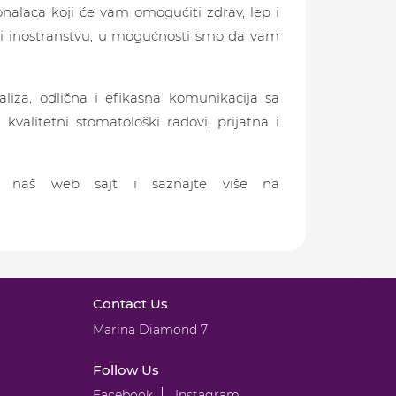
onalaca koji će vam omogućiti zdrav, lep i
 i inostranstvu, u mogućnosti smo da vam
iza, odlična i efikasna komunikacija sa
alitetni stomatološki radovi, prijatna i
te naš web sajt i saznajte više na
Contact Us
Marina Diamond 7
Follow Us
Facebook
Instagram