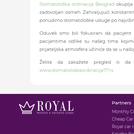
Stomatološka ordinacija Beograd
okuplja 
zadovoljan osmeh. Zahvaljujući konstant
ponudimo stomatološke usluge po najviši
Oduvek smo bili fokusirani da pacijent
pacijentima odlike su našeg tima kojima
prijateljska atmosfera učiniće da se u našo
Želite da zakažete pregled ili da
www.stomatoloskaordinacija77.rs
Partners
Monthly C
Cheap Car
Royal car 
Selidbe B