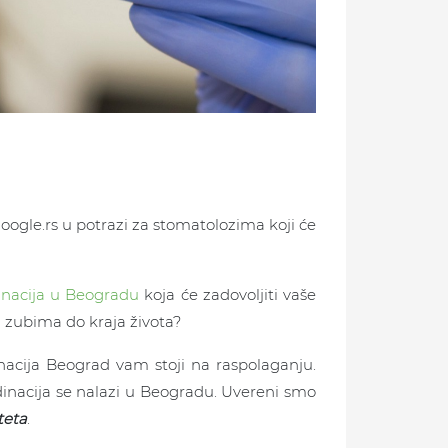
 Google.rs u potrazi za stomatolozima koji će
inacija u Beogradu
koja će zadovoljiti vaše
m zubima do kraja života?
nacija Beograd vam stoji na raspolaganju.
rdinacija se nalazi u Beogradu. Uvereni smo
teta
.