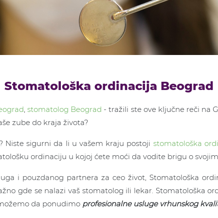
Stomatološka ordinacija Beograd
eograd
,
stomatolog Beograd
- tražili ste ove ključne reči na
aše zube do kraja života?
? Niste sigurni da li u vašem kraju postoji
stomatološka ord
atološku ordinaciju u kojoj ćete moći da vodite brigu o svoji
usluga i pouzdanog partnera za ceo život, Stomatološka ordi
ažno gde se nalazi vaš stomatolog ili lekar. Stomatološka o
du, možemo da ponudimo
profesionalne usluge vrhunskog kvali