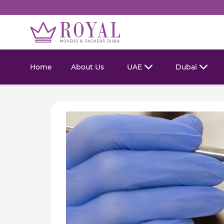
Home
About Us
UAE
Dubai