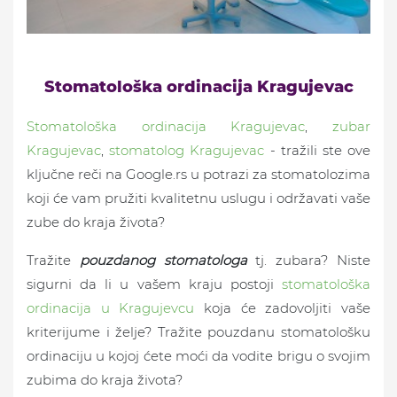
Stomatološka ordinacija Kragujevac
Stomatološka ordinacija Kragujevac
,
zubar
Kragujevac
,
stomatolog Kragujevac
- tražili ste ove
ključne reči na Google.rs u potrazi za stomatolozima
koji će vam pružiti kvalitetnu uslugu i održavati vaše
zube do kraja života?
Tražite
pouzdanog stomatologa
tj. zubara? Niste
sigurni da li u vašem kraju postoji
stomatološka
ordinacija u Kragujevcu
koja će zadovoljiti vaše
kriterijume i želje? Tražite pouzdanu stomatološku
ordinaciju u kojoj ćete moći da vodite brigu o svojim
zubima do kraja života?