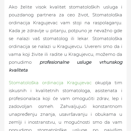
Ako želite visok kvalitet stomatoloških usluga i
pouzdanog partnera za ceo život, Stomatološka
ordinacija Kragujevac vam stoji na raspolaganju.
Kada je zdravlje u pitanju, potpuno je nevažno gde
se nalazi vaš stomatolog ili lekar. Stomatološka
ordinacija se nalazi u Kragujevcu. Uvereni smo da i
vama koji živite ili radite u Kragujevcu, možemo da
ponudimo
profesionalne usluge vrhunskog
kvaliteta
.
Stomatološka ordinacija Kragujevac
okuplja tim
iskusnih i kvalitetnih stomatologa, asistenata i
profesionalaca koji će vam omogućiti zdrav, lep i
zadovoljan osmeh. Zahvaljujući konstantnom
unapređenju znanja, usavršavanju i obukama u
zemlji i inostranstvu, u mogućnosti smo da vam
ponudimo stomatološke usluge po najvišim