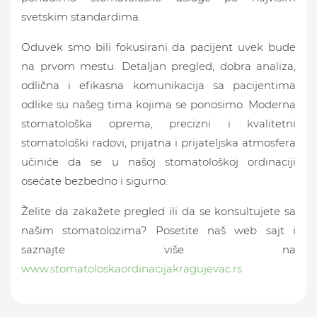
svetskim standardima.
Oduvek smo bili fokusirani da pacijent uvek bude
na prvom mestu. Detaljan pregled, dobra analiza,
odlična i efikasna komunikacija sa pacijentima
odlike su našeg tima kojima se ponosimo. Moderna
stomatološka oprema, precizni i kvalitetni
stomatološki radovi, prijatna i prijateljska atmosfera
učiniće da se u našoj stomatološkoj ordinaciji
osećate bezbedno i sigurno.
Želite da zakažete pregled ili da se konsultujete sa
našim stomatolozima? Posetite naš web sajt i
saznajte više na
www.stomatoloskaordinacijakragujevac.rs