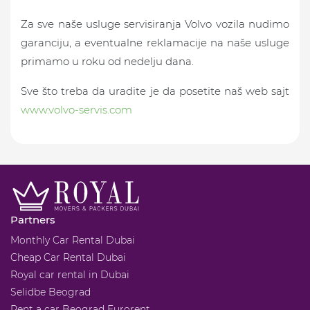
Za sve naše usluge servisiranja Volvo vozila nudimo
garanciju, a eventualne reklamacije na naše usluge
primamo u roku od nedelju dana.
Sve što treba da uradite je da posetite naš web sajt
www.volvo-servis.com
Partners
Monthly Car Rental Dubai
Cheap Car Rental Dubai
Royal car rental in Dubai
Selidbe Beograd
Rent a car Beograd Eurorent