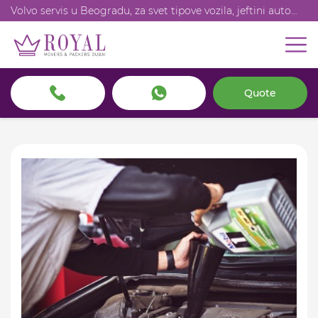
Volvo servis u Beogradu, za svet tipove vozila, jeftini auto
delovi, redovan godišnji servis
Quote