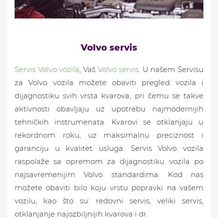
Volvo servis
Servis Volvo vozila
, Vaš
Volvo servis
. U našem Servisu
za Volvo vozila možete obaviti pregled vozila i
dijagnostiku svih vrsta kvarova, pri čemu se takve
aktivnosti obavljaju uz upotrebu najmodernijih
tehničkih instrumenata. Kvarovi se otklanjaju u
rekordnom roku, uz maksimalnu preciznost i
garanciju u kvalitet usluga. Servis Volvo vozila
raspolaže sa opremom za dijagnostiku vozila po
najsavremenijim Volvo standardima. Kod nas
možete obaviti bilo koju vrstu popravki na vašem
vozilu, kao što su: redovni servis, veliki servis,
otklanjanje najozbiljnijih kvarova i dr.